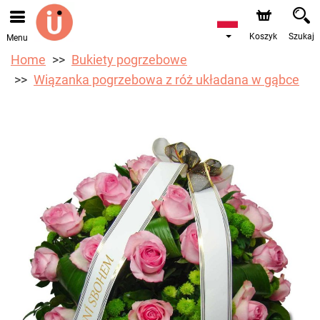
Przyjmujemy zamówienia za pośrednictwem naszego
sklepu internetowego. Najbliższy możliwy termin dostawy
to 10.08.2026 z powodu urlopu.
Koszyk
Szukaj
Menu
Home
Bukiety pogrzebowe
Wiązanka pogrzebowa z róż układana w gąbce