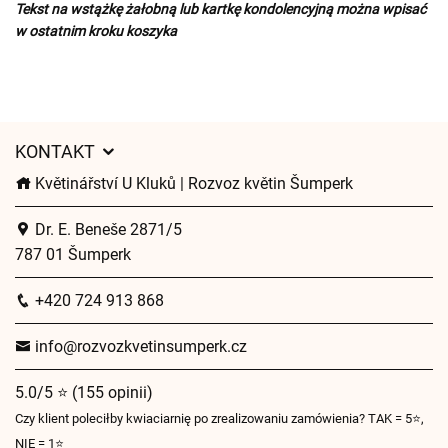
Tekst na wstążkę żałobną lub kartkę kondolencyjną można wpisać
w ostatnim kroku koszyka
KONTAKT
Květinářství U Kluků | Rozvoz květin Šumperk
Dr. E. Beneše 2871/5
787 01 Šumperk
+420 724 913 868
info@rozvozkvetinsumperk.cz
5.0/5 ⭐ (155 opinii)
Czy klient poleciłby kwiaciarnię po zrealizowaniu zamówienia? TAK = 5⭐,
NIE = 1⭐