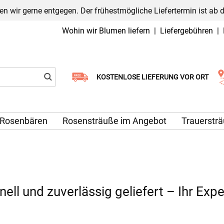
n wir gerne entgegen. Der frühestmögliche Liefertermin ist ab 
Wohin wir Blumen liefern
|
Liefergebühren
|
Wählen Sie Ihr Lieferdatum
KOSTENLOSE LIEFERUNG VOR ORT
Rosenbären
Rosensträuße im Angebot
Trauerstr
l und zuverlässig geliefert – Ihr Exper