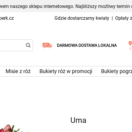
em naszego sklepu internetowego. Najbliższy możliwy termin 
erk.cz
Gdzie dostarczamy kwiaty
|
Opłaty 
Wybierz datę dostawy
DARMOWA DOSTAWA LOKALNA
Misie z róż
Bukiety róż w promocji
Bukiety pog
Uma