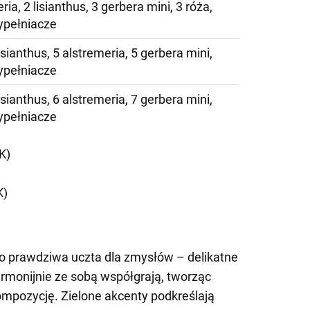
ria, 2 lisianthus, 3 gerbera mini, 3 róża,
ypełniacze
lisianthus, 5 alstremeria, 5 gerbera mini,
ypełniacze
lisianthus, 6 alstremeria, 7 gerbera mini,
ypełniacze
K)
K)
to prawdziwa uczta dla zmysłów – delikatne
armonijnie ze sobą współgrają, tworząc
ompozycję. Zielone akcenty podkreślają