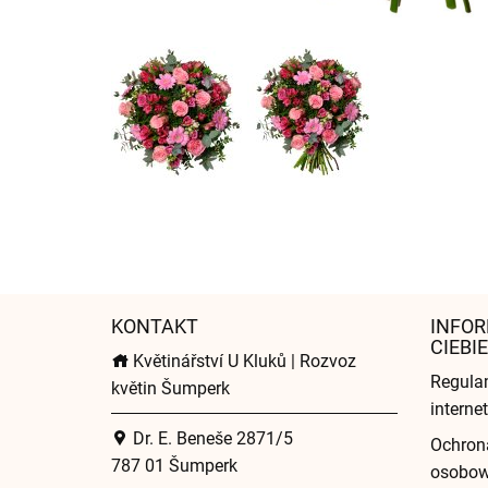
KONTAKT
INFOR
CIEBIE
Květinářství U Kluků | Rozvoz
Regula
květin Šumperk
intern
Dr. E. Beneše 2871/5
Ochron
787 01 Šumperk
osobo