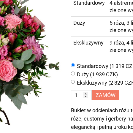
Standardowy
4 alstreme
zielone w
Duży
5 róża, 3 
zielone w
Ekskluzywny
9 róża, 4 
zielone w
Standardowy (1 319 CZ
Duży (1 939 CZK)
Ekskluzywny (2 829 CZ
ZAMÓW
Bukiet w odcieniach różu 
róże, eustomy i gerbery h
elegancką i pełną uroku k