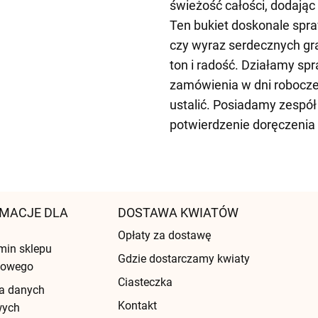
świeżość całości, dodając
Ten bukiet doskonale spraw
czy wyraz serdecznych gra
ton i radość. Działamy sp
zamówienia w dni robocze
ustalić. Posiadamy zespół
potwierdzenie doręczenia
MACJE DLA
DOSTAWA KWIATÓW
Opłaty za dostawę
min sklepu
Gdzie dostarczamy kwiaty
etowego
Ciasteczka
a danych
Kontakt
wych