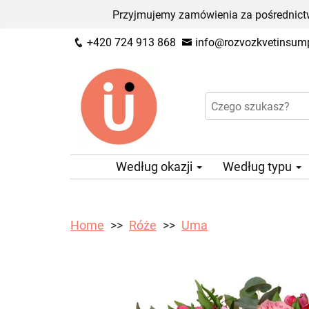
Przyjmujemy zamówienia za pośrednictw
+420 724 913 868
info@rozvozkvetinsump
Według okazji
Według typu
Home
Róże
Uma