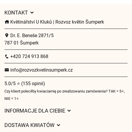
KONTAKT
Květinářství U Kluků | Rozvoz květin Šumperk
Dr. E. Beneše 2871/5
787 01 Šumperk
+420 724 913 868
info@rozvozkvetinsumperk.cz
5.0/5 ⭐ (155 opinii)
Czy klient poleciłby kwiaciarnię po zrealizowaniu zamówienia? TAK = 5⭐,
NIE = 1⭐
INFORMACJE DLA CIEBIE
Regulamin sklepu internetowego
DOSTAWA KWIATÓW
Ochrona danych osobowych