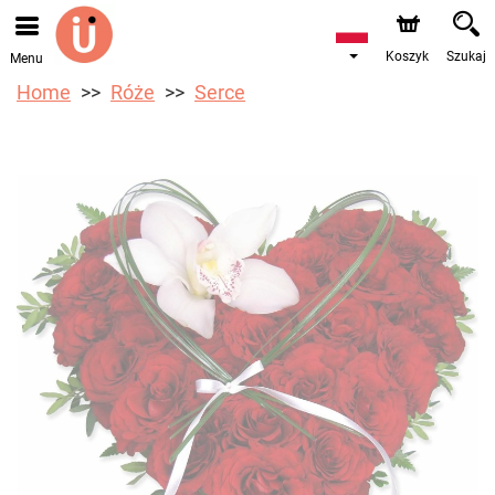
Przyjmujemy zamówienia za pośrednictwem naszego
sklepu internetowego. Najbliższy możliwy termin dostawy
to 10.08.2026 z powodu urlopu.
Koszyk
Szukaj
Menu
Home
Róże
Serce