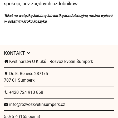
spokoju, bez zbędnych ozdobników.
Tekst na wstążkę żałobną lub kartkę kondolencyjną można wpisać
w ostatnim kroku koszyka
KONTAKT
Květinářství U Kluků | Rozvoz květin Šumperk
Dr. E. Beneše 2871/5
787 01 Šumperk
+420 724 913 868
info@rozvozkvetinsumperk.cz
5.0/5 ⭐ (155 opinii)