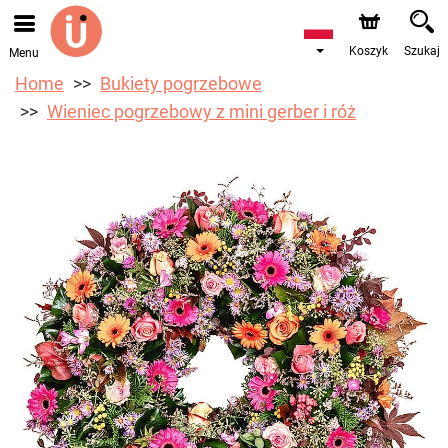
Przyjmujemy zamówienia za pośrednictwem naszego
sklepu internetowego. Najbliższy możliwy termin dostawy
to 10.08.2026 z powodu urlopu.
Koszyk
Szukaj
Menu
Home
Bukiety pogrzebowe
Wieniec pogrzebowy z mini gerber i róż