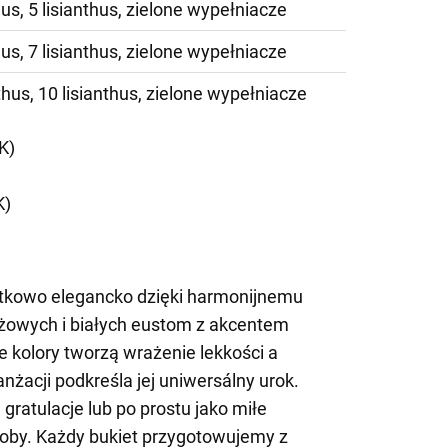
hus, 5 lisianthus, zielone wypełniacze
hus, 7 lisianthus, zielone wypełniacze
thus, 10 lisianthus, zielone wypełniacze
K)
K)
jątkowo elegancko dzięki harmonijnemu
óżowych i białych eustom z akcentem
ne kolory tworzą wrażenie lekkości a
nżacji podkreśla jej uniwersálny urok.
 gratulacje lub po prostu jako miłe
osoby. Każdy bukiet przygotowujemy z