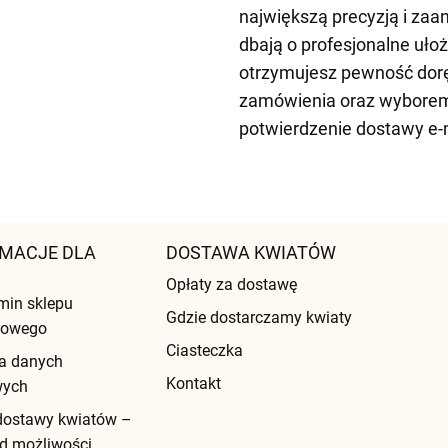
największą precyzją i zaa
dbają o profesjonalne uło
otrzymujesz pewność dorę
zamówienia oraz wyborem 
potwierdzenie dostawy e-
MACJE DLA
DOSTAWA KWIATÓW
Opłaty za dostawę
min sklepu
Gdzie dostarczamy kwiaty
etowego
Ciasteczka
a danych
Kontakt
wych
dostawy kwiatów –
d możliwości