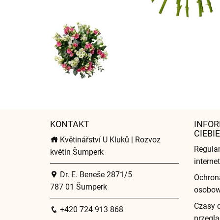
KONTAKT
INFOR
CIEBIE
Květinářství U Kluků | Rozvoz
Regula
květin Šumperk
intern
Dr. E. Beneše 2871/5
Ochron
787 01 Šumperk
osobo
Czasy 
+420 724 913 868
przeglą