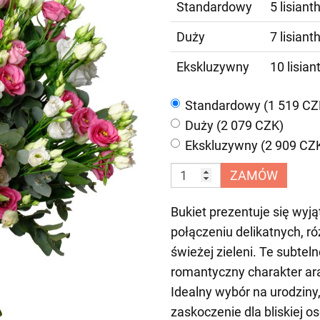
Standardowy
5 lisiant
Duży
7 lisiant
Ekskluzywny
10 lisian
Standardowy (1 519 CZ
Duży (2 079 CZK)
Ekskluzywny (2 909 CZ
ZAMÓW
Bukiet prezentuje się wy
połączeniu delikatnych, r
świeżej zieleni. Te subtel
romantyczny charakter ara
Idealny wybór na urodziny,
zaskoczenie dla bliskiej 