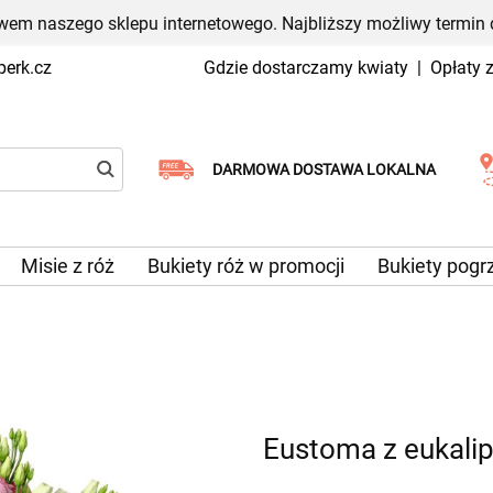
em naszego sklepu internetowego. Najbliższy możliwy termin 
erk.cz
Gdzie dostarczamy kwiaty
|
Opłaty 
Wybierz datę dostawy
DARMOWA DOSTAWA LOKALNA
Misie z róż
Bukiety róż w promocji
Bukiety pog
Eustoma z eukali