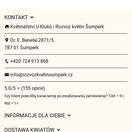
KONTAKT
Květinářství U Kluků | Rozvoz květin Šumperk
Dr. E. Beneše 2871/5
787 01 Šumperk
+420 724 913 868
info@rozvozkvetinsumperk.cz
5.0/5 ⭐ (155 opinii)
Czy klient poleciłby kwiaciarnię po zrealizowaniu zamówienia? TAK = 5⭐,
NIE = 1⭐
INFORMACJE DLA CIEBIE
Regulamin sklepu internetowego
DOSTAWA KWIATÓW