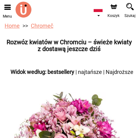
Przyjmujemy zamówienia za pośrednictwem naszego
sklepu internetowego. Najbliższy możliwy termin dostawy
to 10.08.2026 z powodu urlopu.
Koszyk
Szukaj
Menu
Home
Chromeč
Rozwóz kwiatów w Chromciu – świeże kwiaty
z dostawą jeszcze dziś
Widok według:
bestsellery
|
najtańsze
|
Najdroższe