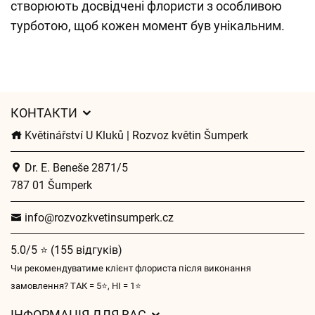
створюють досвідчені флористи з особливою
турботою, щоб кожен момент був унікальним.
КОНТАКТИ
Květinářství U Kluků | Rozvoz květin Šumperk
Dr. E. Beneše 2871/5
787 01 Šumperk
info@rozvozkvetinsumperk.cz
5.0/5 ⭐ (155 відгуків)
Чи рекомендуватиме клієнт флориста після виконання
замовлення? ТАК = 5⭐, НІ = 1⭐
ІНФОРМАЦІЯ ДЛЯ ВАС