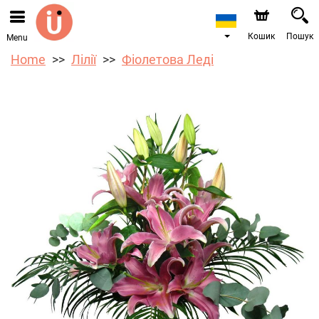
Ми приймаємо замовлення через наш інтернет-
магазин. Найближча можлива дата доставки —
10.08.2026 у зв’язку з відпусткою.
Кошик
Пошук
Menu
Home
Лілії
Фіолетова Леді