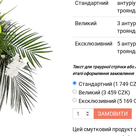
Cтандартний
антуріу
троянд
Великий
3 антур
троянд
Ексклюзивний
5 антур
троянд
Текст для траурної стрічки або
етапі оформлення замовлення
Cтандартний (1 749 C
Великий (3 459 CZK)
Ексклюзивний (5 169 
ЗАМОВИТИ
Цей смутковий продукт 