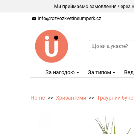
Ми приймаємо замовлення через на
info@rozvozkvetinsumperk.cz
За нагодою
За типом
Вед
Home
Хризантеми
Траурний буке