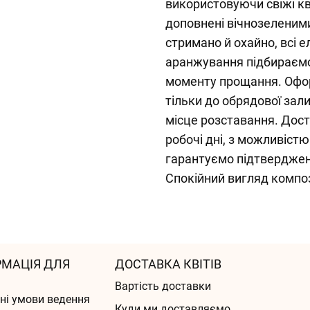
використовуючи свіжі кві
доповнені вічнозеленим
стримано й охайно, всі 
аранжування підбираємо т
моменту прощання. Офо
тільки до обрядової зали
місце розставання. Дост
робочі дні, з можливіст
гарантуємо підтвердже
Спокійний вигляд композ
РМАЦІЯ ДЛЯ
ДОСТАВКА КВІТІВ
Вартість доставки
ні умови ведення
Куди ми доставляємо