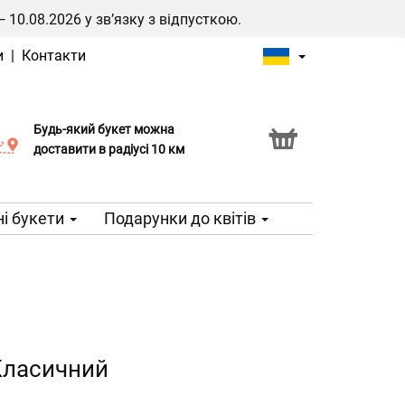
0.08.2026 у зв’язку з відпусткою.
и
|
Контакти
Будь-який букет можна
Послуга Click & Collect
доставити в радіусі 10 км
і букети
Подарунки до квітів
Класичний