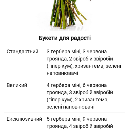
Букети для радості
Cтандартний
3 гербера міні, 3 червона
троянда, 2 звіробій звіробій
(гіперікум), хризантема, зелені
наповнювачі
Великий
4 гербера міні, 6 червона
троянда, 3 звіробій звіробій
(гіперікум), 2 хризантема,
зелені наповнювачі
Ексклюзивний
5 гербера міні, 9 червона
троянда, 4 звіробій звіробій