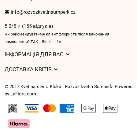
info@rozvozkvetinsumperk.cz
5.0/5 ⭐ (155 відгуків)
Чи рекомендуватиме клієнт флориста після виконання
замовлення? ТАК = 5⭐, НІ = 1⭐
ІНФОРМАЦІЯ ДЛЯ ВАС
Загальні умови ведення господарської діяльності
ДОСТАВКА КВІТІВ
Захист персональних даних
Вартість доставки
Час доставки квітів – огляд можливостей
© 2017 Květinářství U Kluků | Rozvoz květin Šumperk. Powered
Куди ми доставляємо квіти
by
LaFlora.com
.
Файли cookie
Контакти