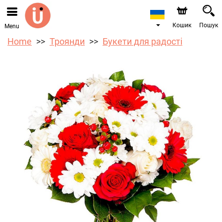
Ми приймаємо замовлення через наш інтернет-
магазин. Найближча можлива дата доставки —
10.08.2026 у зв’язку з відпусткою.
Кошик
Пошук
Menu
Home
Троянди
Букети для радості