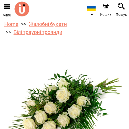
Ми приймаємо замовлення через наш інтернет-
магазин. Найближча можлива дата доставки —
10.08.2026 у зв’язку з відпусткою.
Кошик
Пошук
Menu
Home
Жалобні букети
Білі траурні троянди