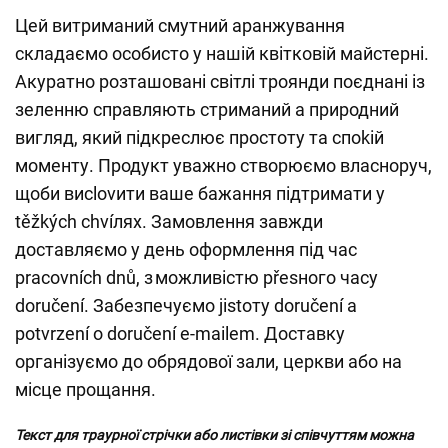
Цей витриманий смутний аранжування
складаємо особисто у нашій квітковій майстерні.
Акуратно розташовані світлі троянди поєднані із
зеленню справляють стриманий a природний
вигляд, який підкреслює простоту та спokій
моменту. Продукт уважно створюємо власноруч,
щоби висlovити ваше бажання підтримати у
těžkých chvíлях. Замовлення завжди
доставляємо у день оформлення під час
pracovních dnů, з можливістю přesного часу
doručení. Забезпечуємо jistоту doručení a
potvrzení o doručení e-mailem. Доставку
організуємо до обрядової зали, церкви або на
місце прощання.
Текст для траурної стрічки або листівки зі співчуттям можна