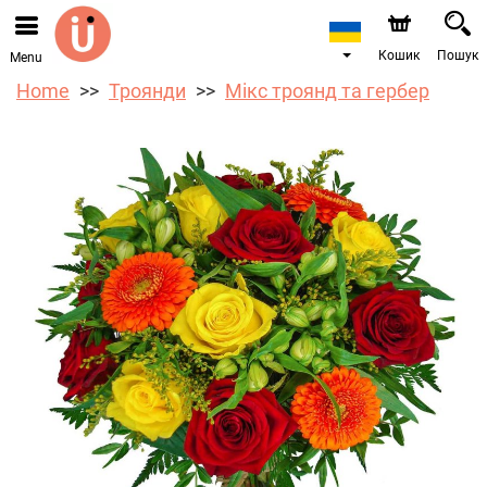
Ми приймаємо замовлення через наш інтернет-
магазин. Найближча можлива дата доставки —
10.08.2026 у зв’язку з відпусткою.
Кошик
Пошук
Menu
Home
Троянди
Мікс троянд та гербер