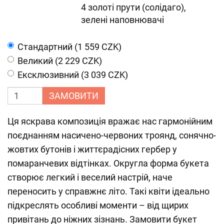
4 золоті прути (солідаго),
зелені наповнювачі
Cтандартний (1 559 CZK)
Великий (2 229 CZK)
Ексклюзивний (3 039 CZK)
ЗАМОВИТИ
Ця яскрава композиція вражає нас гармонійним
поєднанням насичено-червоних троянд, сонячно-
жовтих бутонів і життєрадісних гербер у
помаранчевих відтінках. Округла форма букета
створює легкий і веселий настрій, наче
переносить у справжнє літо. Такі квіти ідеально
підкреслять особливі моменти – від щирих
привітань до ніжних зізнань. Замовити букет