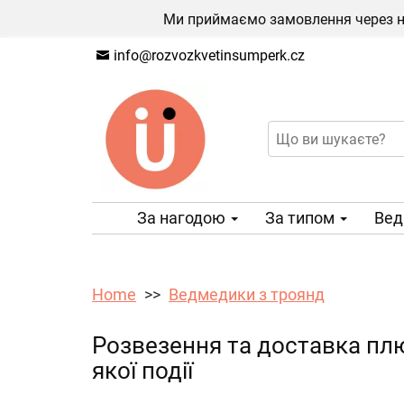
Ми приймаємо замовлення через на
info@rozvozkvetinsumperk.cz
За нагодою
За типом
Вед
Home
Ведмедики з троянд
Розвезення та доставка плю
якої події