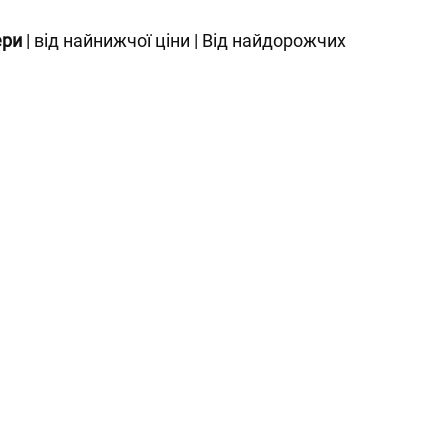
ери
|
від найнижчої ціни
|
Від найдорожчих