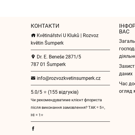
КОНТАКТИ
ІНФО
ВАС
Květinářství U Kluků | Rozvoz
Загаль
květin Šumperk
господ
діяльн
Dr. E. Beneše 2871/5
787 01 Šumperk
Захист
даних
info@rozvozkvetinsumperk.cz
Час до
огляд 
5.0/5 ⭐ (155 відгуків)
Чи рекомендуватиме клієнт флориста
після виконання замовлення? ТАК = 5⭐,
НІ = 1⭐