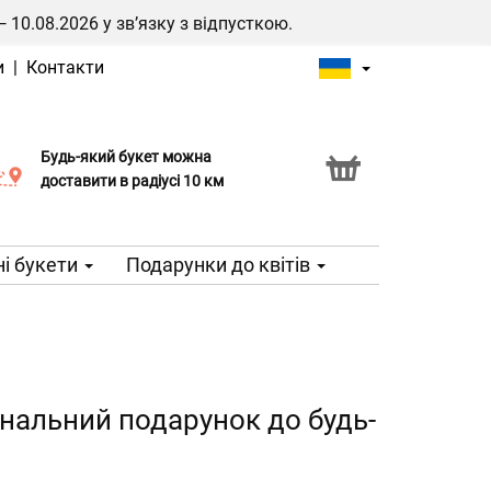
0.08.2026 у зв’язку з відпусткою.
и
|
Контакти
Будь-який букет можна
Послуга Click & Collect
доставити в радіусі 10 км
і букети
Подарунки до квітів
нальний подарунок до будь-