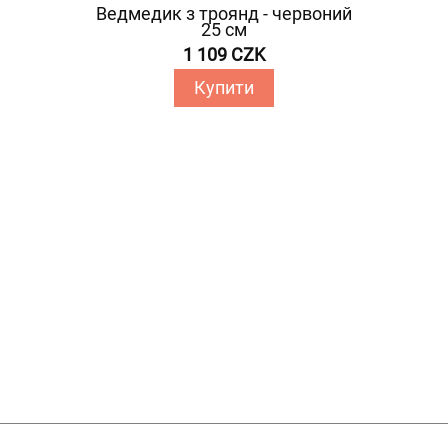
Ведмедик з троянд - червоний
25 см
1 109 CZK
Купити