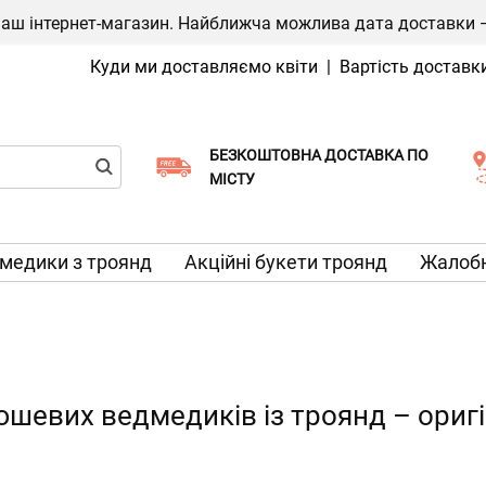
ш інтернет-магазин. Найближча можлива дата доставки — 1
Куди ми доставляємо квіти
|
Вартість доставк
БЕЗКОШТОВНА ДОСТАВКА ПО
Виберіть дату доставки
МІСТУ
медики з троянд
Акційні букети троянд
Жалобн
шевих ведмедиків із троянд – оригі