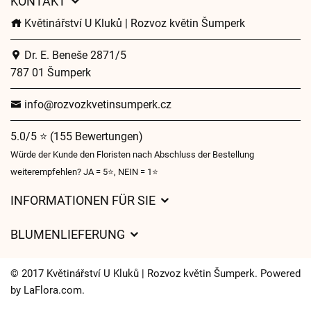
KONTAKT
Květinářství U Kluků | Rozvoz květin Šumperk
Dr. E. Beneše 2871/5
787 01 Šumperk
info@rozvozkvetinsumperk.cz
5.0/5 ⭐ (155 Bewertungen)
Würde der Kunde den Floristen nach Abschluss der Bestellung
weiterempfehlen? JA = 5⭐, NEIN = 1⭐
INFORMATIONEN FÜR SIE
Geschäftsbedingungen
BLUMENLIEFERUNG
Datenschutz
Liefergebühren
Lieferzeiten für Blumen – Übersicht der Möglichkeiten
© 2017 Květinářství U Kluků | Rozvoz květin Šumperk. Powered
Wohin wir Blumen liefern
by
LaFlora.com
.
Cookies