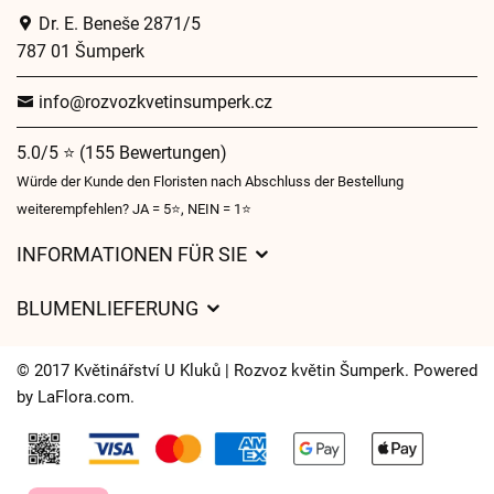
Dr. E. Beneše 2871/5
787 01 Šumperk
info@rozvozkvetinsumperk.cz
5.0/5 ⭐ (155 Bewertungen)
Würde der Kunde den Floristen nach Abschluss der Bestellung
weiterempfehlen? JA = 5⭐, NEIN = 1⭐
INFORMATIONEN FÜR SIE
Geschäftsbedingungen
BLUMENLIEFERUNG
Datenschutz
Liefergebühren
Lieferzeiten für Blumen – Übersicht der Möglichkeiten
© 2017 Květinářství U Kluků | Rozvoz květin Šumperk. Powered
Wohin wir Blumen liefern
by
LaFlora.com
.
Cookies
Kontakt