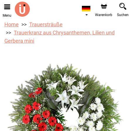
Bestellungen über unseren Onlineshop nehmen wir gerne
entgegen. Der frühestmögliche Liefertermin ist ab dem
10.08.2026 aufgrund von Betriebsurlaub.
Warenkorb
Suchen
Menu
Home
Trauersträuße
Trauerkranz aus Chrysanthemen, Lilien und
Gerbera mini