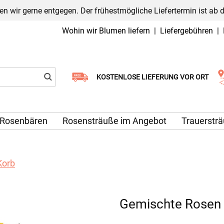
n wir gerne entgegen. Der frühestmögliche Liefertermin ist ab 
Wohin wir Blumen liefern
|
Liefergebühren
|
Wählen Sie Ihr Lieferdatum
KOSTENLOSE LIEFERUNG VOR ORT
Rosenbären
Rosensträuße im Angebot
Trauerstr
Korb
Gemischte Rosen 