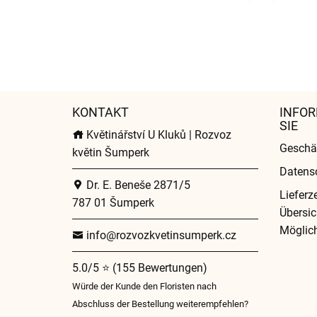
KONTAKT
INFOR
SIE
Květinářství U Kluků | Rozvoz
Geschä
květin Šumperk
Datens
Dr. E. Beneše 2871/5
Lieferz
787 01 Šumperk
Übersic
Möglich
info@rozvozkvetinsumperk.cz
5.0/5 ⭐ (155 Bewertungen)
Würde der Kunde den Floristen nach
Abschluss der Bestellung weiterempfehlen?