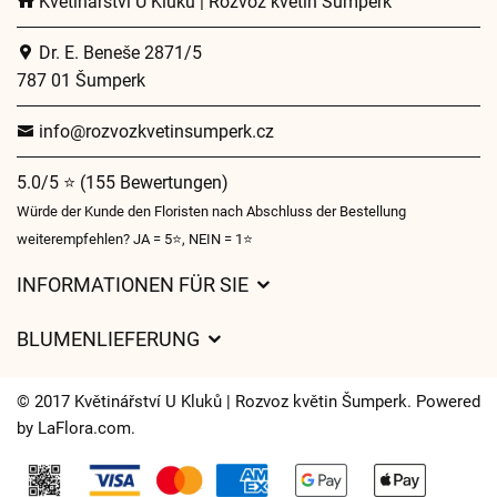
Květinářství U Kluků | Rozvoz květin Šumperk
Dr. E. Beneše 2871/5
787 01 Šumperk
info@rozvozkvetinsumperk.cz
5.0/5 ⭐ (155 Bewertungen)
Würde der Kunde den Floristen nach Abschluss der Bestellung
weiterempfehlen? JA = 5⭐, NEIN = 1⭐
INFORMATIONEN FÜR SIE
Geschäftsbedingungen
BLUMENLIEFERUNG
Datenschutz
Liefergebühren
Lieferzeiten für Blumen – Übersicht der Möglichkeiten
© 2017 Květinářství U Kluků | Rozvoz květin Šumperk. Powered
Wohin wir Blumen liefern
by
LaFlora.com
.
Cookies
Kontakt