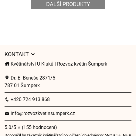
DALŠÍ PRODUKTY
KONTAKT
Květinářství U Kluků | Rozvoz květin Šumperk
Dr. E. Beneše 2871/5
787 01 Šumperk
+420 724 913 868
info@rozvozkvetinsumperk.cz
5.0/5 ⭐ (155 hodnocení)
Doporučil by zákazník květinářství po vyřízení objednávky? ANO = 5⭐, NE =