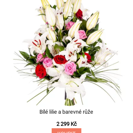
Bílé lilie a barevné růže
2 299 Kč