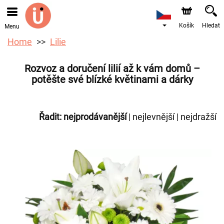
Objednávky přes e-shop přijímáme. Nejbližší možné
doručení je od 10.8.2026 z důvodu dovolené.
Košík
Hledat
Menu
Home
Lilie
Rozvoz a doručení lilií až k vám domů –
potěšte své blízké květinami a dárky
Řadit:
nejprodávanější
|
nejlevnější
|
nejdražší