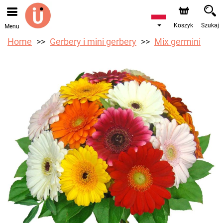
Przyjmujemy zamówienia za pośrednictwem naszego
sklepu internetowego. Najbliższy możliwy termin dostawy
to 10.08.2026 z powodu urlopu.
Koszyk
Szukaj
Menu
Home
Gerbery i mini gerbery
Mix germini