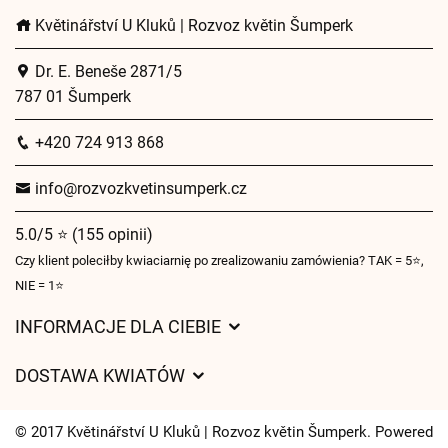
Květinářství U Kluků | Rozvoz květin Šumperk
Dr. E. Beneše 2871/5
787 01 Šumperk
+420 724 913 868
info@rozvozkvetinsumperk.cz
5.0/5 ⭐ (155 opinii)
Czy klient poleciłby kwiaciarnię po zrealizowaniu zamówienia? TAK = 5⭐,
NIE = 1⭐
INFORMACJE DLA CIEBIE
Regulamin sklepu internetowego
DOSTAWA KWIATÓW
Ochrona danych osobowych
Opłaty za dostawę
Czasy dostawy kwiatów – przegląd możliwości
© 2017 Květinářství U Kluků | Rozvoz květin Šumperk. Powered
Gdzie dostarczamy kwiaty