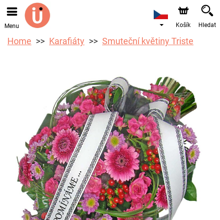
Objednávky přes e-shop přijímáme. Nejbližší možné
doručení je od 10.8.2026 z důvodu dovolené.
Košík
Hledat
Menu
Home
Karafiáty
Smuteční květiny Triste