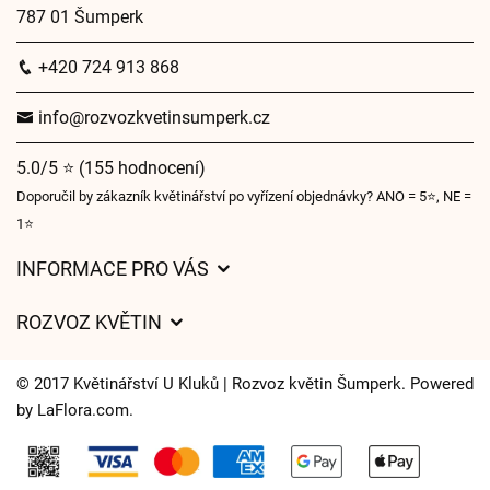
787 01 Šumperk
+420 724 913 868
info@rozvozkvetinsumperk.cz
5.0/5 ⭐ (155 hodnocení)
Doporučil by zákazník květinářství po vyřízení objednávky? ANO = 5⭐, NE =
1⭐
INFORMACE PRO VÁS
Obchodní podmínky
ROZVOZ KVĚTIN
Ochrana osobních údajů
Ceny za doručení
Často kladené dotazy
© 2017 Květinářství U Kluků | Rozvoz květin Šumperk. Powered
Kam doručujeme květiny
by
LaFlora.com
.
Časy doručení květin – přehled možností
Cookies
Kontakt