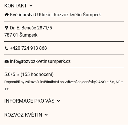
KONTAKT
Květinářství U Kluků | Rozvoz květin Šumperk
Dr. E. Beneše 2871/5
787 01 Šumperk
+420 724 913 868
info@rozvozkvetinsumperk.cz
5.0/5 ⭐ (155 hodnocení)
Doporučil by zákazník květinářství po vyřízení objednávky? ANO = 5⭐, NE =
1⭐
INFORMACE PRO VÁS
Obchodní podmínky
ROZVOZ KVĚTIN
Ochrana osobních údajů
Ceny za doručení