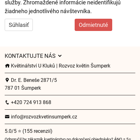
služby. Zhromaždené informácie neidentifikujú
žiadneho jednotlivého návštevníka.
Súhlasiť
Odmietnuté
KONTAKTUJTE NÁS
Květinářství U Kluků | Rozvoz květin Šumperk
Dr. E. Beneše 2871/5
787 01 Šumperk
+420 724 913 868
info@rozvozkvetinsumperk.cz
5.0/5 ⭐ (155 recenzií)
Odporučil by zákazník kvetinárstvo po dokončení objednávky? ÁNO = 5⭐,