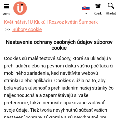
Objednávky prijímame prostredníctvom nášho e-shopu.
Najskorší možný termín doručenia je od 10.8.2026 z
dôvodu dovolenky.
Košík
Hľadať
Menu
Květinářství U Kluků | Rozvoz květin Šumperk
Súbory cookie
Nastavenia ochrany osobných údajov súborov
cookie
Cookies sú malé textové súbory, ktoré sa ukladajú v
prehliadači alebo na pevnom disku vášho počítača či
mobilného zariadenia, keď navštívite webovú
stránku alebo aplikáciu. Cookies slúžia na to, aby
bola vaša skúsenosť s prehliadaním našej stránky čo
najjednoduchšia a zapamätávajú si vaše
preferencie, takže nemusíte opakovane zadávať
svoje údaje. Tiež tvoria nevyhnutnú súčasť vašich
nastavení ochrany súkromia a sú nevyhnutné pre