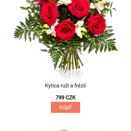
Kytica ruží a frézií
799 CZK
Kúpiť