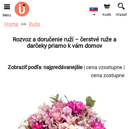
Objednávky prijímame prostredníctvom nášho e-shopu.
Najskorší možný termín doručenia je od 10.8.2026 z
dôvodu dovolenky.
Košík
Hľadať
Menu
Home
Ruže
Rozvoz a doručenie ruží – čerstvé ruže a
darčeky priamo k vám domov
Zobraziť podľa:
najpredávanejšie
|
cena vzostupne
|
cena zostupne