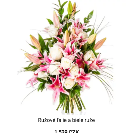
Ružové ľalie a biele ruže
1 539 CZK