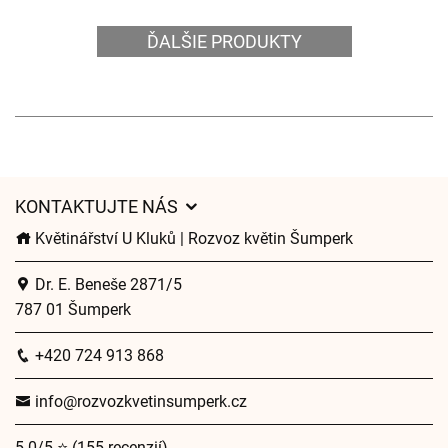
ĎALŠIE PRODUKTY
KONTAKTUJTE NÁS
Květinářství U Kluků | Rozvoz květin Šumperk
Dr. E. Beneše 2871/5
787 01 Šumperk
+420 724 913 868
info@rozvozkvetinsumperk.cz
5.0/5 ⭐ (155 recenzií)