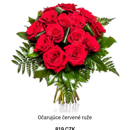
Očarujúce červené ruže
819 CZK