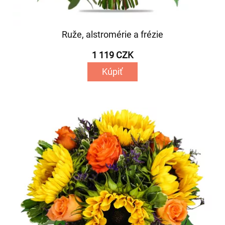
Ruže, alstromérie a frézie
1 119 CZK
Kúpiť