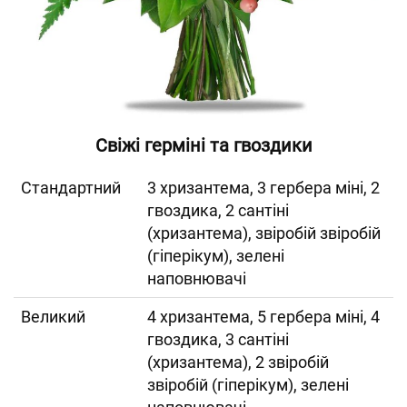
Свіжі герміні та гвоздики
Cтандартний
3 хризантема, 3 гербера міні, 2
гвоздика, 2 сантіні
(хризантема), звіробій звіробій
(гіперікум), зелені
наповнювачі
Великий
4 хризантема, 5 гербера міні, 4
гвоздика, 3 сантіні
(хризантема), 2 звіробій
звіробій (гіперікум), зелені