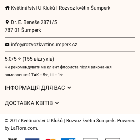
Květinářství U Kluků | Rozvoz květin Šumperk
Dr. E. Beneše 2871/5
787 01 Šumperk
info@rozvozkvetinsumperk.cz
5.0/5 ⭐ (155 відгуків)
Чи рекомендуватиме клієнт флориста після виконання
замовлення? ТАК = 5⭐, НІ = 1⭐
ІНФОРМАЦІЯ ДЛЯ ВАС
Загальні умови ведення господарської діяльності
ДОСТАВКА КВІТІВ
Захист персональних даних
Вартість доставки
Час доставки квітів – огляд можливостей
© 2017 Květinářství U Kluků | Rozvoz květin Šumperk. Powered
Куди ми доставляємо квіти
by
LaFlora.com
.
Файли cookie