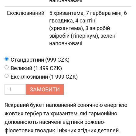
наповнювачі
Ексклюзивний
5 хризантема, 7 гербера міні, 6
гвоздика, 4 сантіні
(хризантема), 3 звіробій
звіробій (гіперікум), зелені
наповнювачі
Cтандартний (999 CZK)
Великий (1 499 CZK)
Ексклюзивний (1 999 CZK)
ЗАМОВИТИ
Яскравий букет наповнений сонячною енергією
жовтих гербер та хризантем, які гармонійно
доповнюють насичені відтінки рожево-
фіолетових гвоздик і ніжних ягідних деталей.