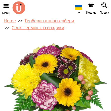
Ми приймаємо замовлення через наш інтернет-
магазин. Найближча можлива дата доставки —
10.08.2026 у зв’язку з відпусткою.
Кошик
Пошук
Menu
Home
Гербери та міні-гербери
Свіжі герміні та гвоздики