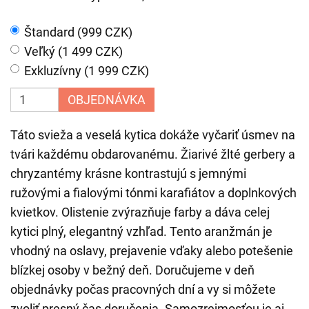
Štandard (999 CZK)
Veľký (1 499 CZK)
Exkluzívny (1 999 CZK)
OBJEDNÁVKA
Táto svieža a veselá kytica dokáže vyčariť úsmev na
tvári každému obdarovanému. Žiarivé žlté gerbery a
chryzantémy krásne kontrastujú s jemnými
ružovými a fialovými tónmi karafiátov a doplnkových
kvietkov. Olistenie zvýrazňuje farby a dáva celej
kytici plný, elegantný vzhľad. Tento aranžmán je
vhodný na oslavy, prejavenie vďaky alebo potešenie
blízkej osoby v bežný deň. Doručujeme v deň
objednávky počas pracovných dní a vy si môžete
zvoliť presný čas doručenia. Samozrejmosťou je aj