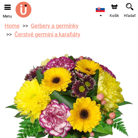
Košík
Hľadať
Menu
Home
Gerbery a germínky
Čerstvé germini a karafiáty