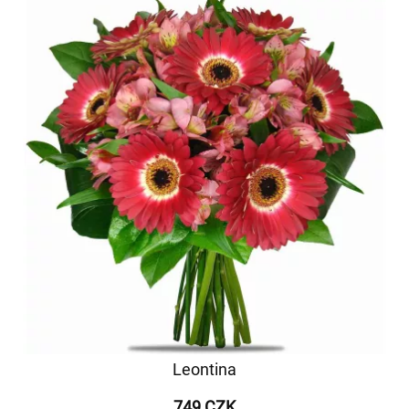
Leontina
749 CZK