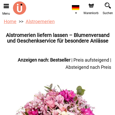
Bestellungen über unseren Onlineshop nehmen wir gerne
entgegen. Der frühestmögliche Liefertermin ist ab dem
10.08.2026 aufgrund von Betriebsurlaub.
Warenkorb
Suchen
Menu
Home
Alstroemerien
Alstromerien liefern lassen – Blumenversand
und Geschenkservice für besondere Anlässe
Anzeigen nach:
Bestseller
|
Preis aufsteigend
|
Absteigend nach Preis