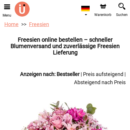
Bestellungen über unseren Onlineshop nehmen wir gerne
entgegen. Der frühestmögliche Liefertermin ist ab dem
10.08.2026 aufgrund von Betriebsurlaub.
Warenkorb
Suchen
Menu
Home
Freesien
Freesien online bestellen – schneller
Blumenversand und zuverlässige Freesien
Lieferung
Anzeigen nach:
Bestseller
|
Preis aufsteigend
|
Absteigend nach Preis