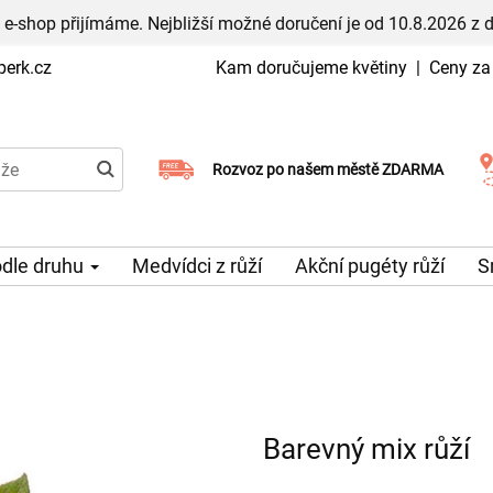
 e-shop přijímáme. Nejbližší možné doručení je od 10.8.2026 z 
erk.cz
Kam doručujeme květiny
|
Ceny za
Rozvoz po našem městě ZDARMA
Možný výběr času a dne doručení
odle druhu
Medvídci z růží
Akční pugéty růží
S
Barevný mix růží