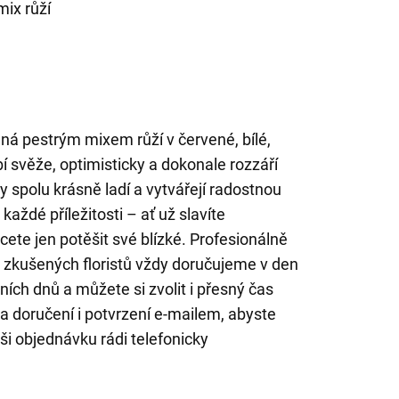
ix růží
ená pestrým mixem růží v červené, bílé,
í svěže, optimisticky a dokonale rozzáří
 spolu krásně ladí a vytvářejí radostnou
každé příležitosti – ať už slavíte
cete jen potěšit své blízké. Profesionálně
 zkušených floristů vždy doručujeme v den
ch dnů a můžete si zvolit i přesný čas
ta doručení i potvrzení e-mailem, abyste
ši objednávku rádi telefonicky