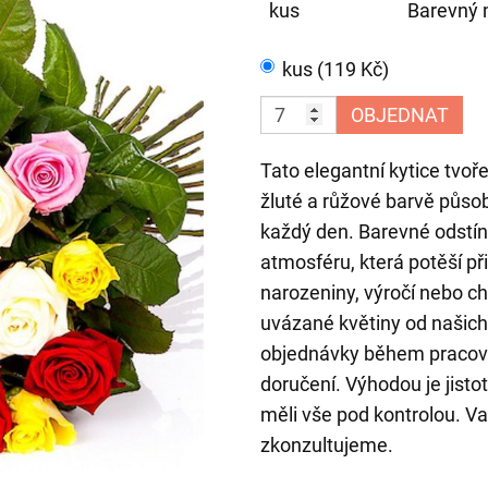
kus
Barevný m
kus (119 Kč)
OBJEDNAT
Tato elegantní kytice tvoř
žluté a růžové barvě působ
každý den. Barevné odstíny
atmosféru, která potěší při 
narozeniny, výročí nebo ch
uvázané květiny od našich
objednávky během pracovní
doručení. Výhodou je jisto
měli vše pod kontrolou. Va
zkonzultujeme.