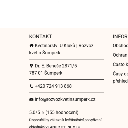
KONTAKT
INFOR
Květinářství U Kluků | Rozvoz
Obchod
květin Šumperk
Ochran
Často k
Dr. E. Beneše 2871/5
787 01 Šumperk
Časy do
přehled
+420 724 913 868
info@rozvozkvetinsumperk.cz
5.0/5 ⭐ (155 hodnocení)
Doporučil by zákazník květinářství po vyřízení
objednávky? ANO = 5⭐, NE = 1⭐