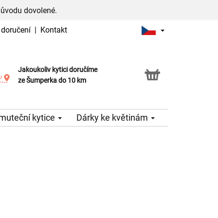
důvodu dovolené.
 doručení
|
Kontakt
Jakoukoliv kytici doručíme
Možnost vyzvednout v naší květince
ze Šumperka do 10 km
muteční kytice
Dárky ke květinám