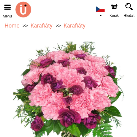
Objednávky přes e-shop přijímáme. Nejbližší možné
doručení je od 10.8.2026 z důvodu dovolené.
Košík
Hledat
Menu
Home
Karafiáty
Karafiáty