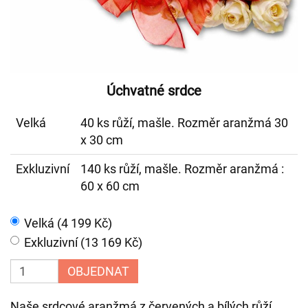
Úchvatné srdce
Velká
40 ks růží, mašle. Rozměr aranžmá 30
x 30 cm
Exkluzivní
140 ks růží, mašle. Rozměr aranžmá :
60 x 60 cm
Velká (4 199 Kč)
Exkluzivní (13 169 Kč)
OBJEDNAT
Naše srdcové aranžmá z červených a bílých růží