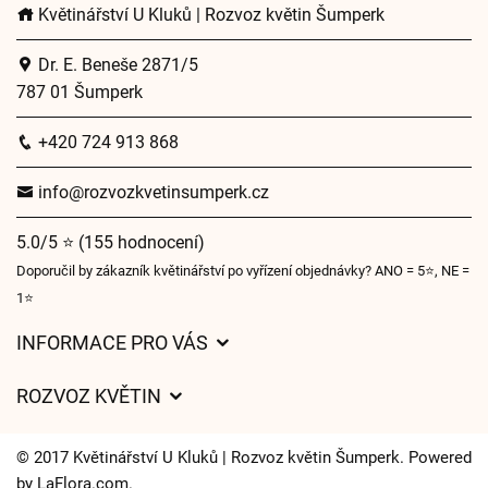
Květinářství U Kluků | Rozvoz květin Šumperk
Dr. E. Beneše 2871/5
787 01 Šumperk
+420 724 913 868
info@rozvozkvetinsumperk.cz
5.0/5 ⭐ (155 hodnocení)
Doporučil by zákazník květinářství po vyřízení objednávky? ANO = 5⭐, NE =
1⭐
INFORMACE PRO VÁS
Obchodní podmínky
ROZVOZ KVĚTIN
Ochrana osobních údajů
Ceny za doručení
Často kladené dotazy
© 2017 Květinářství U Kluků | Rozvoz květin Šumperk. Powered
Kam doručujeme květiny
by
LaFlora.com
.
Časy doručení květin – přehled možností