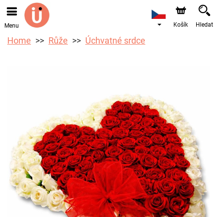
Objednávky přes e-shop přijímáme. Nejbližší možné
doručení je od 10.8.2026 z důvodu dovolené.
Košík
Hledat
Menu
Home
Růže
Úchvatné srdce