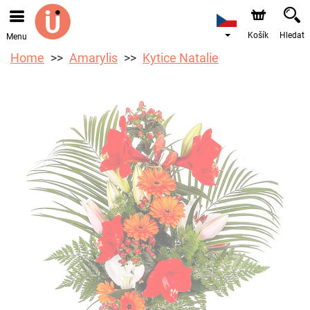
Objednávky přes e-shop přijímáme. Nejbližší možné
doručení je od 10.8.2026 z důvodu dovolené.
Košík
Hledat
Menu
Home
Amarylis
Kytice Natalie