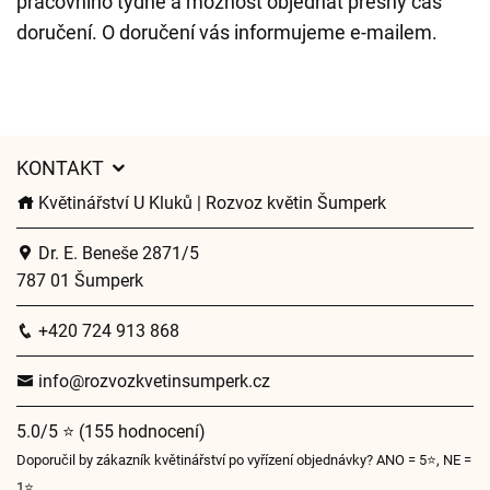
pracovního týdne a možnost objednat přesný čas
doručení. O doručení vás informujeme e-mailem.
KONTAKT
Květinářství U Kluků | Rozvoz květin Šumperk
Dr. E. Beneše 2871/5
787 01 Šumperk
+420 724 913 868
info@rozvozkvetinsumperk.cz
5.0/5 ⭐ (155 hodnocení)
Doporučil by zákazník květinářství po vyřízení objednávky? ANO = 5⭐, NE =
1⭐