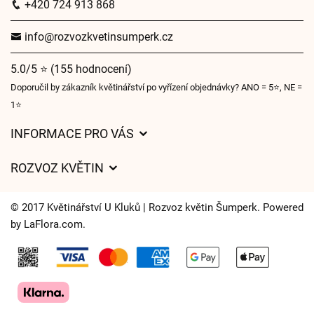
+420 724 913 868
info@rozvozkvetinsumperk.cz
5.0/5 ⭐ (155 hodnocení)
Doporučil by zákazník květinářství po vyřízení objednávky? ANO = 5⭐, NE =
1⭐
INFORMACE PRO VÁS
Obchodní podmínky
ROZVOZ KVĚTIN
Ochrana osobních údajů
Ceny za doručení
Často kladené dotazy
© 2017 Květinářství U Kluků | Rozvoz květin Šumperk. Powered
Kam doručujeme květiny
by
LaFlora.com
.
Časy doručení květin – přehled možností
Cookies
Kontakt