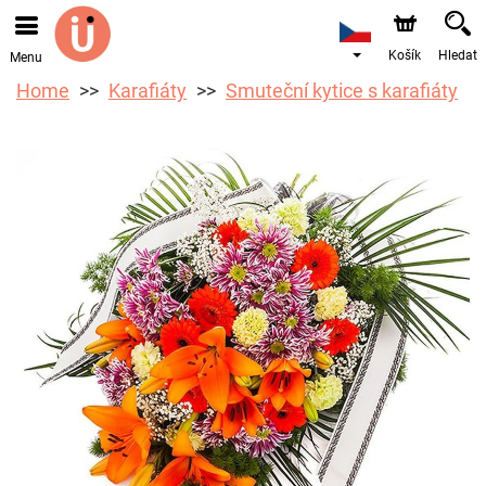
Objednávky přes e-shop přijímáme. Nejbližší možné
doručení je od 10.8.2026 z důvodu dovolené.
Košík
Hledat
Menu
Home
Karafiáty
Smuteční kytice s karafiáty