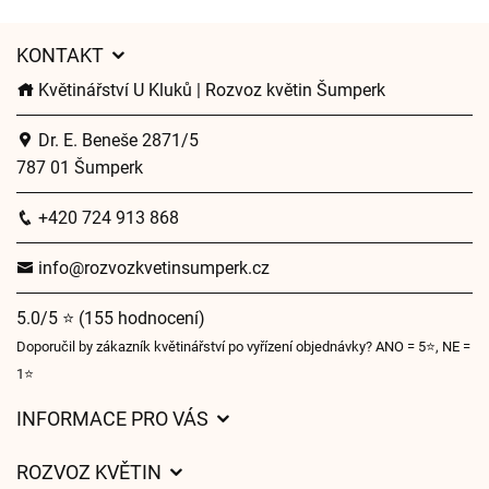
KONTAKT
Květinářství U Kluků | Rozvoz květin Šumperk
Dr. E. Beneše 2871/5
787 01 Šumperk
+420 724 913 868
info@rozvozkvetinsumperk.cz
5.0/5 ⭐ (155 hodnocení)
Doporučil by zákazník květinářství po vyřízení objednávky? ANO = 5⭐, NE =
1⭐
INFORMACE PRO VÁS
Obchodní podmínky
ROZVOZ KVĚTIN