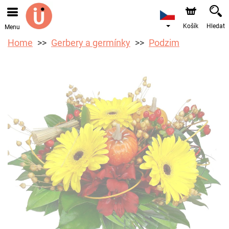
Objednávky přes e-shop přijímáme. Nejbližší možné
doručení je od 10.8.2026 z důvodu dovolené.
Košík
Hledat
Menu
Home
Gerbery a germínky
Podzim