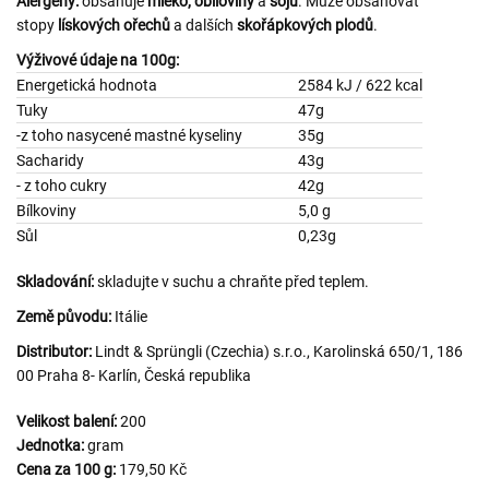
Alergeny:
obsahuje
mléko,
obiloviny
a
sóju
. Může obsahovat
stopy
lískových ořechů
a dalších
skořápkových plodů
.
Výživové údaje na 100g:
Energetická hodnota
2584 kJ / 622 kcal
Tuky
47g
-z toho nasycené mastné kyseliny
35g
Sacharidy
43g
- z toho cukry
42g
Bílkoviny
5,0 g
Sůl
0,23g
Skladování:
skladujte v suchu a chraňte před teplem.
Země původu:
Itálie
Distributor:
Lindt & Sprüngli (Czechia) s.r.o., Karolinská 650/1, 186
00 Praha 8- Karlín, Česká republika
Velikost balení:
200
Jednotka:
gram
Cena za 100 g:
179,50 Kč