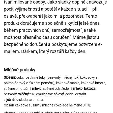
tváři milované osoby. Jako sladký doplněk navozuje
pocit výjimečnosti a potěší v každé situaci – při
oslavě, překvapení i jako milá pozornost. Tento
produkt doručujeme společně s kyticí ještě dnes
během pracovních dnů, samozřejmostí je také
možnost přesného času doručení. Máme jistotu
bezpečného doručení a poskytujeme potvrzení e-
mailem. Dárkem, který rozzáří každý den.
Mléčné pralinky
Složení:
cukr, rostlinné tuky (bezvodý mléčný tuk, kokosový a
palmojádrový v různém poměru), kakaové máslo, kakaová hmota,
sušené plnotučné
mléko
, sušené odstředěné
mléko
,
laktóza
,
bezvodý
mléčný
tuk, emulgátor:
sójový
lecitin, extrakt
z
ječného
sladu, aromata.
Obsah kakaové sušiny v mléčné čokoládě nejméně 31 %.