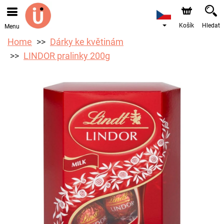
Objednávky přes e-shop přijímáme. Nejbližší možné
doručení je od 10.8.2026 z důvodu dovolené.
Košík
Hledat
Menu
Home
Dárky ke květinám
LINDOR pralinky 200g