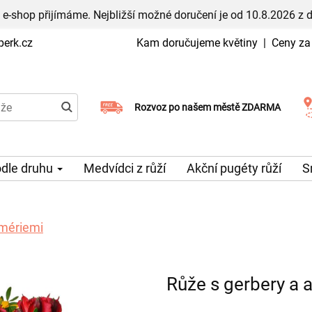
 e-shop přijímáme. Nejbližší možné doručení je od 10.8.2026 z 
erk.cz
Kam doručujeme květiny
|
Ceny za
Rozvoz po našem městě ZDARMA
Možný výběr času a dne doručení
odle druhu
Medvídci z růží
Akční pugéty růží
S
omériemi
Růže s gerbery a 