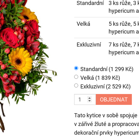
Standardní
3 ks růže, 3 
hypericum a 
Velká
5 ks růže, 5 
hypericum a 
Exkluzivní
7 ks růže, 7 
hypericum a 
Standardní (1 299 Kč)
Velká (1 839 Kč)
Exkluzivní (2 529 Kč)
OBJEDNAT
Tato kytice v sobě spojuje
v zářivé žluté a propracov
dekorační prvky hypericum 