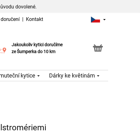
důvodu dovolené.
 doručení
|
Kontakt
Jakoukoliv kytici doručíme
Možnost vyzvednout v naší květince
ze Šumperka do 10 km
muteční kytice
Dárky ke květinám
alstromériemi