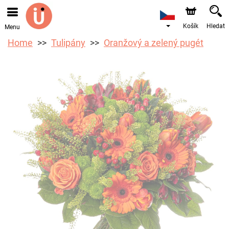
Objednávky přes e-shop přijímáme. Nejbližší možné
doručení je od 10.8.2026 z důvodu dovolené.
Košík
Hledat
Menu
Home
Tulipány
Oranžový a zelený pugét