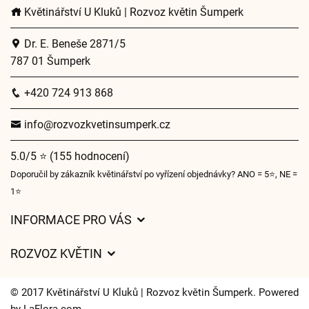
Květinářství U Kluků | Rozvoz květin Šumperk
Dr. E. Beneše 2871/5
787 01 Šumperk
+420 724 913 868
info@rozvozkvetinsumperk.cz
5.0/5 ⭐ (155 hodnocení)
Doporučil by zákazník květinářství po vyřízení objednávky? ANO = 5⭐, NE =
1⭐
INFORMACE PRO VÁS
Obchodní podmínky
ROZVOZ KVĚTIN
Ochrana osobních údajů
Ceny za doručení
Často kladené dotazy
© 2017 Květinářství U Kluků | Rozvoz květin Šumperk. Powered
Kam doručujeme květiny
by
LaFlora.com
.