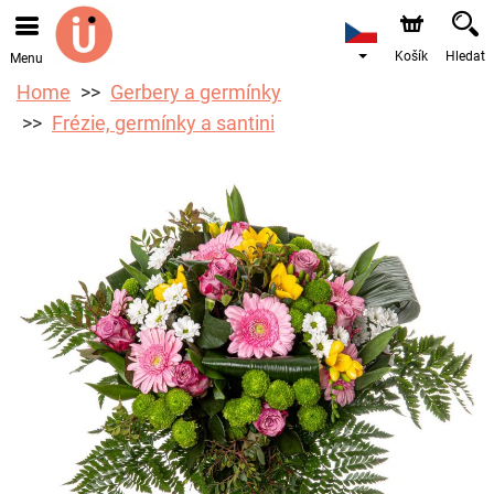
Objednávky přes e-shop přijímáme. Nejbližší možné
doručení je od 10.8.2026 z důvodu dovolené.
Košík
Hledat
Menu
Home
Gerbery a germínky
Frézie, germínky a santini