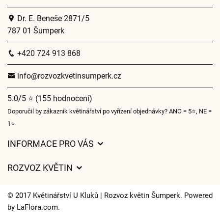
Dr. E. Beneše 2871/5
787 01 Šumperk
+420 724 913 868
info@rozvozkvetinsumperk.cz
5.0/5 ⭐ (155 hodnocení)
Doporučil by zákazník květinářství po vyřízení objednávky? ANO = 5⭐, NE =
1⭐
INFORMACE PRO VÁS
Obchodní podmínky
ROZVOZ KVĚTIN
Ochrana osobních údajů
Ceny za doručení
Často kladené dotazy
© 2017 Květinářství U Kluků | Rozvoz květin Šumperk. Powered
Kam doručujeme květiny
by
LaFlora.com
.
Časy doručení květin – přehled možností
Cookies