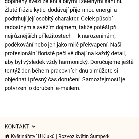
doplněny svěží zelení a bílými i zelenými santini.
Žluté frézie kytici dodávají příjemnou energii a
podtrhují její osobitý charakter. Celek působí
radostným a svěžím dojmem, takže potěší při
nejrůznějších příležitostech – k narozeninám,
poděkování nebo jen jako milé překvapení. Naši
profesionální floristé pečlivě dbají na každý detail,
aby byl výsledek vždy harmonický. Doručujeme ještě
tentýž den během pracovních dnů a můžete si
objednat i přesný čas doručení. Samozřejmostí je
potvrzení o doručení e-mailem.
KONTAKT
Květinářství U Kluků | Rozvoz květin Šumperk