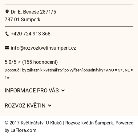
Dr. E. Beneše 2871/5
787 01 Šumperk
+420 724 913 868
info@rozvozkvetinsumperk.cz
5.0/5 ⭐ (155 hodnocení)
Doporučil by zákazník květinářství po vyřízení objednávky? ANO = 5⭐, NE =
1⭐
INFORMACE PRO VÁS
Obchodní podmínky
ROZVOZ KVĚTIN
Ochrana osobních údajů
Ceny za doručení
Často kladené dotazy
© 2017 Květinářství U Kluků | Rozvoz květin Šumperk. Powered
Kam doručujeme květiny
by
LaFlora.com
.
Časy doručení květin – přehled možností
Cookies