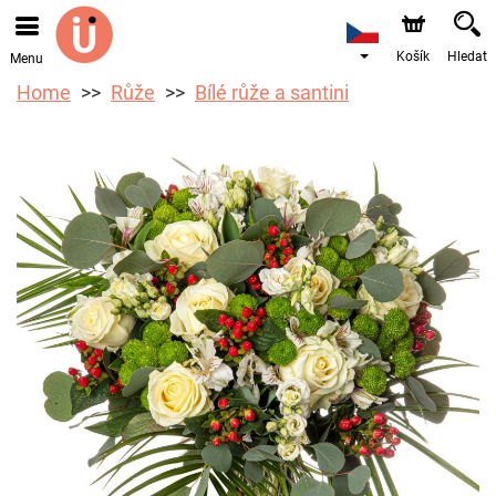
Objednávky přes e-shop přijímáme. Nejbližší možné
doručení je od 10.8.2026 z důvodu dovolené.
Košík
Hledat
Menu
Home
Růže
Bílé růže a santini