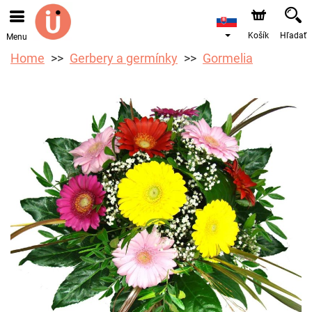
Košík
Hľadať
Menu
Home
Gerbery a germínky
Gormelia