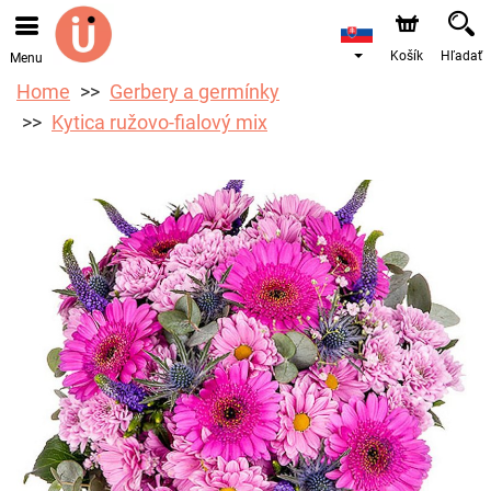
Objednávky prijímame prostredníctvom nášho e-shopu.
Najskorší možný termín doručenia je od 10.8.2026 z
dôvodu dovolenky.
Košík
Hľadať
Menu
Home
Gerbery a germínky
Kytica ružovo-fialový mix