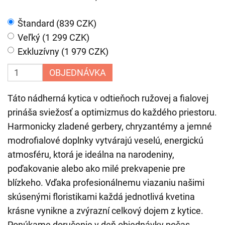
Štandard (839 CZK)
Veľký (1 299 CZK)
Exkluzívny (1 979 CZK)
OBJEDNÁVKA
Táto nádherná kytica v odtieňoch ružovej a fialovej
prináša sviežosť a optimizmus do každého priestoru.
Harmonicky zladené gerbery, chryzantémy a jemné
modrofialové doplnky vytvárajú veselú, energickú
atmosféru, ktorá je ideálna na narodeniny,
poďakovanie alebo ako milé prekvapenie pre
blízkeho. Vďaka profesionálnemu viazaniu našimi
skúsenými floristikami každá jednotlivá kvetina
krásne vynikne a zvýrazní celkový dojem z kytice.
Ponúkame doručenie v deň objednávky počas