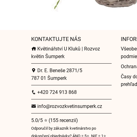
KONTAKTUJTE NÁS
INFOR
Květinářství U Kluků | Rozvoz
Všeobe
květin Šumperk
podmie
Ochran
Dr. E. Beneše 2871/5
Časy do
787 01 Šumperk
prehľa
+420 724 913 868
info@rozvozkvetinsumperk.cz
5.0/5 ⭐ (155 recenzií)
Odporučil by zákazník kvetinárstvo po
dokončení objednávky? ÁNO = 5⭐, NIE = 1⭐