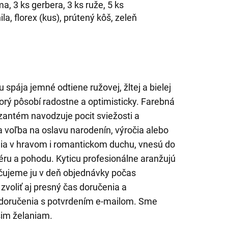
ma, 3 ks gerbera, 3 ks ruže, 5 ks
la, florex (kus), prútený kôš, zeleň
 spája jemné odtiene ružovej, žltej a bielej
orý pôsobí radostne a optimisticky. Farebná
ryzantém navodzuje pocit sviežosti a
a voľba na oslavu narodenín, výročia alebo
adia v hravom i romantickom duchu, vnesú do
éru a pohodu. Kyticu profesionálne aranžujú
ručujeme ju v deň objednávky počas
zvoliť aj presný čas doručenia a
 doručenia s potvrdením e-mailom. Sme
šim želaniam.