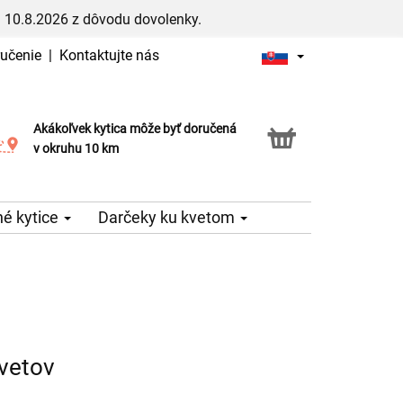
 10.8.2026 z dôvodu dovolenky.
ručenie
|
Kontaktujte nás
Akákoľvek kytica môže byť doručená
Služba Click & Collect
v okruhu 10 km
é kytice
Darčeky ku kvetom
vetov