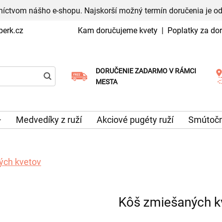
níctvom nášho e-shopu. Najskorší možný termín doručenia je od
erk.cz
Kam doručujeme kvety
|
Poplatky za do
DORUČENIE ZADARMO V RÁMCI
Vyberte si dátum doručenia
MESTA
Medvedíky z ruží
Akciové pugéty ruží
Smútočn
ých kvetov
Kôš zmiešaných k