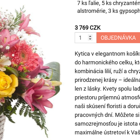
7 ks ľalie, 5 ks chryzanté
alstromérie, 3 ks gypsophi
3 769 CZK
OBJEDNÁVKA
Kytica v elegantnom košíku
do harmonického celku, kt
kombinácia lilií, ruží a ch
prirodzenej krásy – ideáln
len z lásky. Kvety spolu l
priestoru príjemnú atmosf
naši skúsení floristi a do
pracovných dní. Môžete si 
samozrejmosťou je istota
maximálne ústretoví k Va