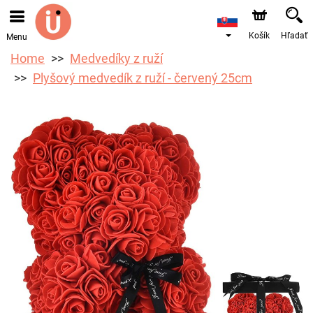
Objednávky prijímame prostredníctvom nášho e-shopu.
Najskorší možný termín doručenia je od 10.8.2026 z
dôvodu dovolenky.
Košík
Hľadať
Menu
Home
Medvedíky z ruží
Plyšový medvedík z ruží - červený 25cm