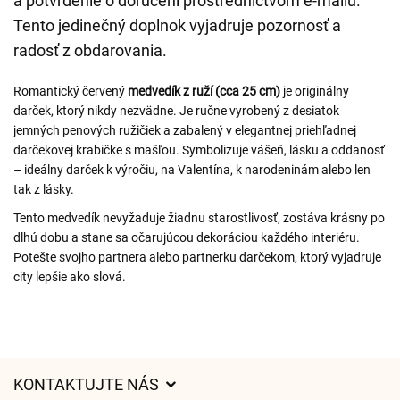
a potvrdenie o doručení prostredníctvom e-mailu.
Tento jedinečný doplnok vyjadruje pozornosť a
radosť z obdarovania.
Romantický červený
medvedík z ruží (cca 25 cm)
je originálny
darček, ktorý nikdy nezvädne. Je ručne vyrobený z desiatok
jemných penových ružičiek a zabalený v elegantnej priehľadnej
darčekovej krabičke s mašľou. Symbolizuje vášeň, lásku a oddanosť
– ideálny darček k výročiu, na Valentína, k narodeninám alebo len
tak z lásky.
Tento medvedík nevyžaduje žiadnu starostlivosť, zostáva krásny po
dlhú dobu a stane sa očarujúcou dekoráciou každého interiéru.
Potešte svojho partnera alebo partnerku darčekom, ktorý vyjadruje
city lepšie ako slová.
KONTAKTUJTE NÁS