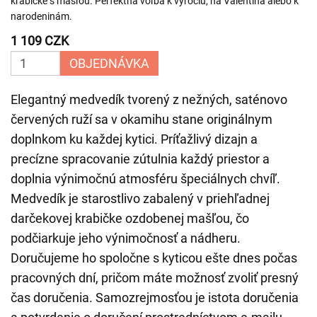
krabičke s mašľou. Perfektná voľba k výročiu, na Valentína alebo k
narodeninám.
1 109 CZK
OBJEDNÁVKA
Elegantný medvedík tvorený z nežných, saténovo
červených ruží sa v okamihu stane originálnym
doplnkom ku každej kytici. Príťažlivý dizajn a
precízne spracovanie zútulnia každý priestor a
doplnia výnimočnú atmosféru špeciálnych chvíľ.
Medvedík je starostlivo zabalený v priehľadnej
darčekovej krabičke ozdobenej mašľou, čo
podčiarkuje jeho výnimočnosť a nádheru.
Doručujeme ho spoločne s kyticou ešte dnes počas
pracovných dní, pričom máte možnosť zvoliť presný
čas doručenia. Samozrejmosťou je istota doručenia