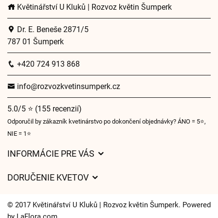
Květinářství U Kluků | Rozvoz květin Šumperk
Dr. E. Beneše 2871/5
787 01 Šumperk
+420 724 913 868
info@rozvozkvetinsumperk.cz
5.0/5 ⭐ (155 recenzií)
Odporučil by zákazník kvetinárstvo po dokončení objednávky? ÁNO = 5⭐,
NIE = 1⭐
INFORMÁCIE PRE VÁS
Všeobecné obchodné podmienky
DORUČENIE KVETOV
Ochrana osobných údajov
Poplatky za doručenie
Časy doručenia kvetov – prehľad možností
© 2017 Květinářství U Kluků | Rozvoz květin Šumperk. Powered
Kam doručujeme kvety
by
LaFlora.com
.