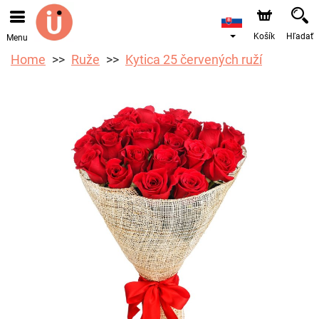
Objednávky prijímame prostredníctvom nášho e-shopu.
Najskorší možný termín doručenia je od 10.8.2026 z
dôvodu dovolenky.
Košík
Hľadať
Menu
Home
Ruže
Kytica 25 červených ruží