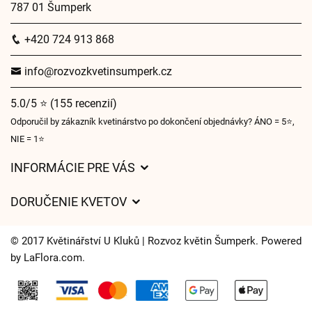
787 01 Šumperk
+420 724 913 868
info@rozvozkvetinsumperk.cz
5.0/5 ⭐ (155 recenzií)
Odporučil by zákazník kvetinárstvo po dokončení objednávky? ÁNO = 5⭐,
NIE = 1⭐
INFORMÁCIE PRE VÁS
Všeobecné obchodné podmienky
DORUČENIE KVETOV
Ochrana osobných údajov
Poplatky za doručenie
Časy doručenia kvetov – prehľad možností
© 2017 Květinářství U Kluků | Rozvoz květin Šumperk. Powered
Kam doručujeme kvety
by
LaFlora.com
.
Súbory cookie
Kontaktujte nás