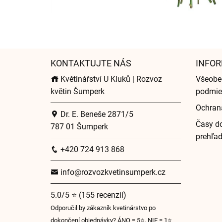
KONTAKTUJTE NÁS
INFOR
Květinářství U Kluků | Rozvoz
Všeobe
květin Šumperk
podmie
Ochran
Dr. E. Beneše 2871/5
Časy do
787 01 Šumperk
prehľa
+420 724 913 868
info@rozvozkvetinsumperk.cz
5.0/5 ⭐ (155 recenzií)
Odporučil by zákazník kvetinárstvo po
dokončení objednávky? ÁNO = 5⭐, NIE = 1⭐