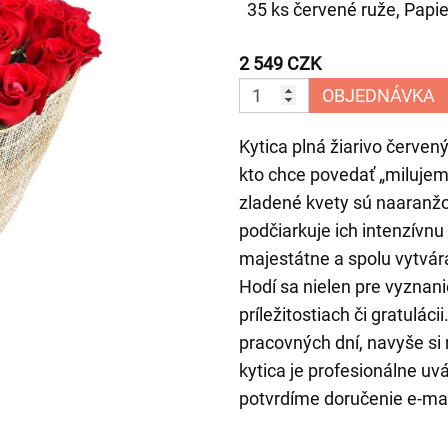
35 ks červené ruže, Papi
2 549 CZK
OBJEDNÁVKA
Kytica plná žiarivo červen
kto chce povedať „milujem 
zladené kvety sú naaranžo
podčiarkuje ich intenzívnu
majestátne a spolu vytvár
Hodí sa nielen pre vyznani
príležitostiach či gratulá
pracovných dní, navyše si
kytica je profesionálne uv
potvrdíme doručenie e-ma