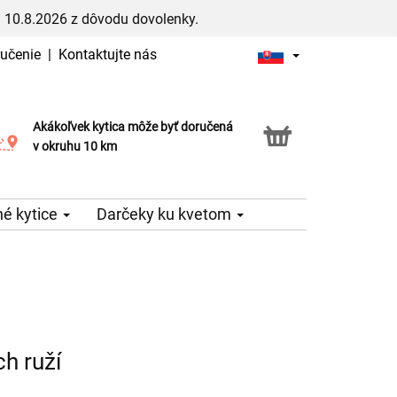
 10.8.2026 z dôvodu dovolenky.
ručenie
|
Kontaktujte nás
Akákoľvek kytica môže byť doručená
Služba Click & Collect
v okruhu 10 km
é kytice
Darčeky ku kvetom
h ruží