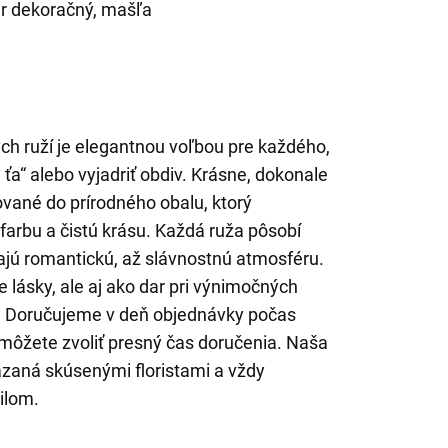
er dekoračný, mašľa
ých ruží je elegantnou voľbou pre každého,
ťa“ alebo vyjadriť obdiv. Krásne, dokonale
vané do prírodného obalu, ktorý
 farbu a čistú krásu. Každá ruža pôsobí
ajú romantickú, až slávnostnú atmosféru.
e lásky, ale aj ako dar pri výnimočných
cii. Doručujeme v deň objednávky počas
 môžete zvoliť presný čas doručenia. Naša
ázaná skúsenými floristami a vždy
ilom.