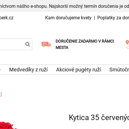
níctvom nášho e-shopu. Najskorší možný termín doručenia je od
erk.cz
Kam doručujeme kvety
|
Poplatky za do
DORUČENIE ZADARMO V RÁMCI
Vyberte si dátum doručenia
MESTA
Medvedíky z ruží
Akciové pugéty ruží
Smútočn
í
Kytica 35 červenýc