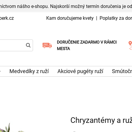
níctvom nášho e-shopu. Najskorší možný termín doručenia je od
erk.cz
Kam doručujeme kvety
|
Poplatky za do
DORUČENIE ZADARMO V RÁMCI
Vyberte si dátum doručenia
MESTA
Medvedíky z ruží
Akciové pugéty ruží
Smútočn
Chryzantémy a ru