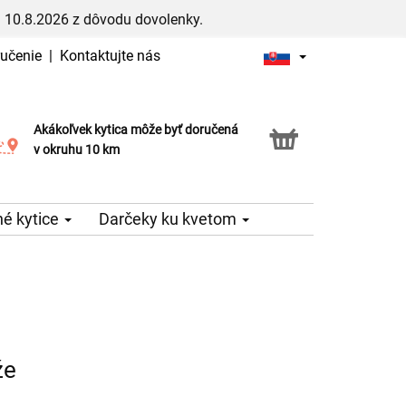
 10.8.2026 z dôvodu dovolenky.
ručenie
|
Kontaktujte nás
Akákoľvek kytica môže byť doručená
Služba Click & Collect
v okruhu 10 km
é kytice
Darčeky ku kvetom
že