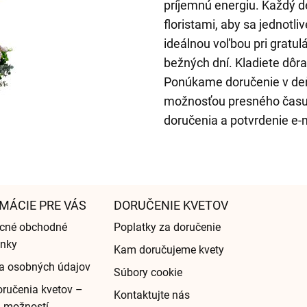
príjemnú energiu. Každý de
floristami, aby sa jednotli
ideálnou voľbou pri gratul
bežných dní. Kladiete dôr
Ponúkame doručenie v deň
možnosťou presného času 
doručenia a potvrdenie e-
MÁCIE PRE VÁS
DORUČENIE KVETOV
cné obchodné
Poplatky za doručenie
nky
Kam doručujeme kvety
a osobných údajov
Súbory cookie
ručenia kvetov –
Kontaktujte nás
d možností