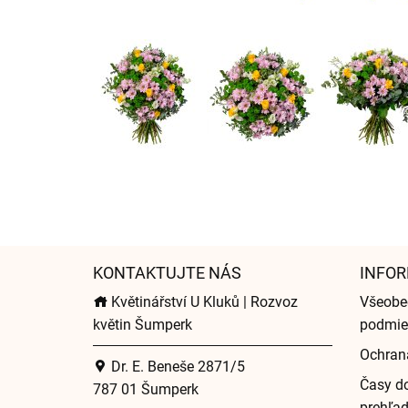
KONTAKTUJTE NÁS
INFOR
Květinářství U Kluků | Rozvoz
Všeobe
květin Šumperk
podmie
Ochran
Dr. E. Beneše 2871/5
Časy do
787 01 Šumperk
prehľa