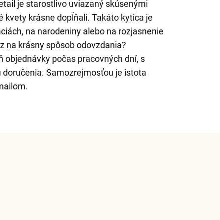
tail je starostlivo uviazaný skúsenými
vé kvety krásne dopĺňali. Takáto kytica je
áciách, na narodeniny alebo na rozjasnenie
az na krásny spôsob odovzdania?
 objednávky počas pracovných dní, s
doručenia. Samozrejmosťou je istota
mailom.