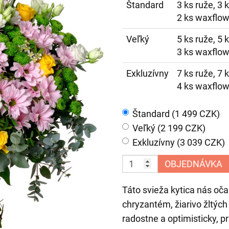
Štandard
3 ks ruže, 3 
2 ks waxflow
Veľký
5 ks ruže, 5 
3 ks waxflow
Exkluzívny
7 ks ruže, 7 
4 ks waxflow
Štandard (1 499 CZK)
Veľký (2 199 CZK)
Exkluzívny (3 039 CZK)
OBJEDNÁVKA
Táto svieža kytica nás oč
chryzantém, žiarivo žltých
radostne a optimisticky, 