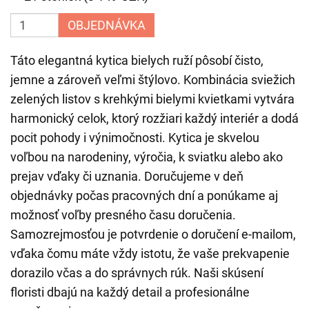
OBJEDNÁVKA
Táto elegantná kytica bielych ruží pôsobí čisto,
jemne a zároveň veľmi štýlovo. Kombinácia sviežich
zelených listov s krehkými bielymi kvietkami vytvára
harmonický celok, ktorý rozžiari každý interiér a dodá
pocit pohody i výnimočnosti. Kytica je skvelou
voľbou na narodeniny, výročia, k sviatku alebo ako
prejav vďaky či uznania. Doručujeme v deň
objednávky počas pracovných dní a ponúkame aj
možnosť voľby presného času doručenia.
Samozrejmosťou je potvrdenie o doručení e-mailom,
vďaka čomu máte vždy istotu, že vaše prekvapenie
dorazilo včas a do správnych rúk. Naši skúsení
floristi dbajú na každý detail a profesionálne