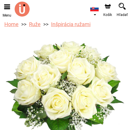
Objednávky prijímame prostredníctvom nášho e-shopu.
Najskorší možný termín doručenia je od 10.8.2026 z
dôvodu dovolenky.
Košík
Hľadať
Menu
Home
Ruže
Inšpirácia ružami