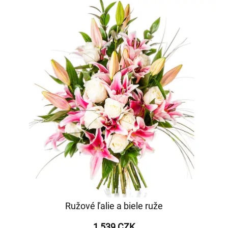
Ružové ľalie a biele ruže
1 539 CZK