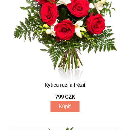
Kytica ruží a frézií
799 CZK
Kúpiť