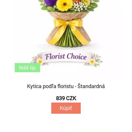
Náš tip
Kytica podľa floristu - Štandardná
839 CZK
Kúpiť