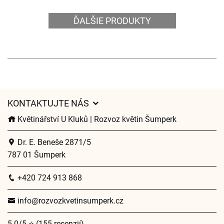
ĎALŠIE PRODUKTY
KONTAKTUJTE NÁS
Květinářství U Kluků | Rozvoz květin Šumperk
Dr. E. Beneše 2871/5
787 01 Šumperk
+420 724 913 868
info@rozvozkvetinsumperk.cz
5.0/5 ⭐ (155 recenzií)