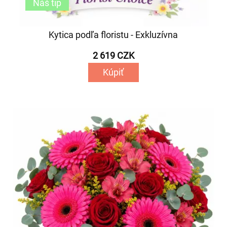
Náš tip
Kytica podľa floristu - Exkluzívna
2 619 CZK
Kúpiť