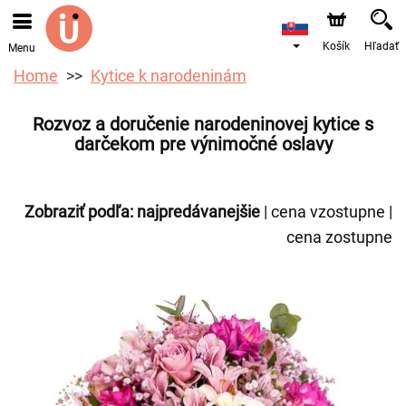
Objednávky prijímame prostredníctvom nášho e-shopu.
Najskorší možný termín doručenia je od 10.8.2026 z
dôvodu dovolenky.
Košík
Hľadať
Menu
Home
Kytice k narodeninám
Rozvoz a doručenie narodeninovej kytice s
darčekom pre výnimočné oslavy
Zobraziť podľa:
najpredávanejšie
|
cena vzostupne
|
cena zostupne