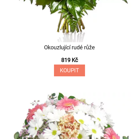
Okouzlující rudé růže
819 Kč
KOUPIT