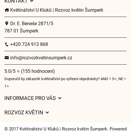
KONTAKT
Květinářství U Kluků | Rozvoz květin Šumperk
Dr. E. Beneše 2871/5
787 01 Šumperk
+420 724 913 868
info@rozvozkvetinsumperk.cz
5.0/5 ⭐ (155 hodnocení)
Doporučil by zákazník květinářství po vyřízení objednávky? ANO = 5⭐, NE =
1⭐
INFORMACE PRO VÁS
Obchodní podmínky
ROZVOZ KVĚTIN
Ochrana osobních údajů
Ceny za doručení
Často kladené dotazy
© 2017 Květinářství U Kluků | Rozvoz květin Šumperk. Powered