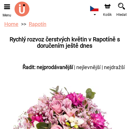
Objednávky přes e-shop přijímáme. Nejbližší možné
doručení je od 10.8.2026 z důvodu dovolené.
Košík
Hledat
Menu
Home
Rapotín
Rychlý rozvoz čerstvých květin v Rapotíně s
doručením ještě dnes
Řadit:
nejprodávanější
|
nejlevnější
|
nejdražší